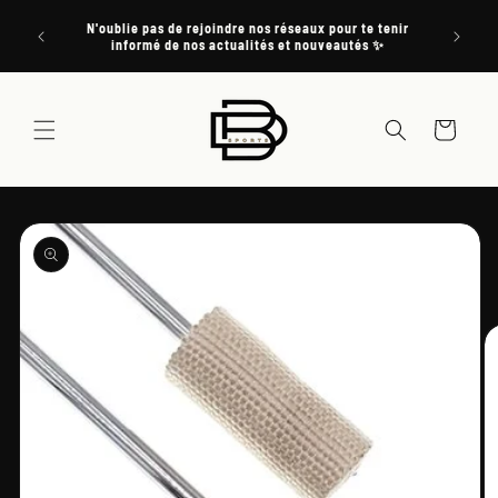
et
de France
passer
N'oublie pas de rejoindre nos réseaux pour te tenir
Prépare t
and en
au
informé de nos actualités et nouveautés ✨
contenu
Panier
Passer aux
informations
produits