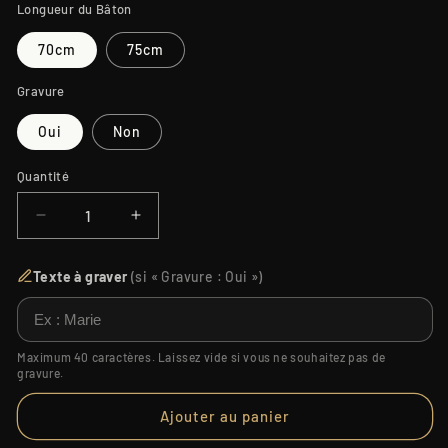
Longueur du Bâton
70cm
75cm
Gravure
Oui
Non
Quantité
Quantité
Réduire
Augmenter
la
la
quantité
quantité
Texte à graver
(si « Gravure : Oui »)
de
de
BATON
BATON
TORCHE
TORCHE
Maximum 40 caractères. Laissez vide si vous ne souhaitez pas de
gravure.
Ajouter au panier